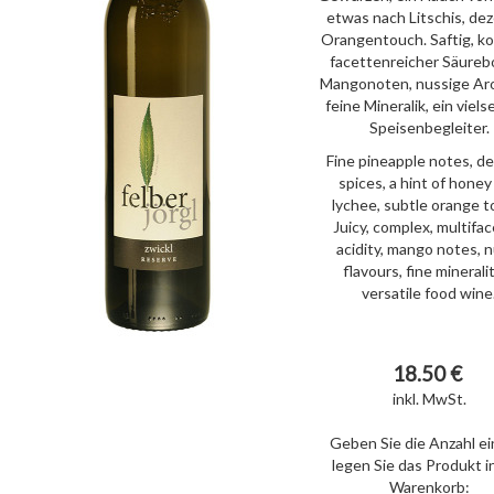
etwas nach Litschis, de
Orangentouch. Saftig, k
facettenreicher Säureb
Mangonoten, nussige Aro
feine Mineralik, ein viels
Speisenbegleiter.
Fine pineapple notes, de
spices, a hint of honey
lychee, subtle orange t
Juicy, complex, multifa
acidity, mango notes, 
flavours, fine mineralit
versatile food wine
18.50 €
inkl. MwSt.
Geben Sie die Anzahl ei
legen Sie das Produkt i
Warenkorb: