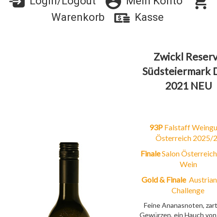
Login/Logout
Mein Konto
Warenkorb
Kasse
Zwickl Reser
Südsteiermark
2021 NEU
93P
Falstaff Weing
Österreich 2025/
Finale
Salon Österreich
Wein
Gold & Finale
Austria
Challenge
Feine Ananasnoten, zar
Gewürzen, ein Hauch von