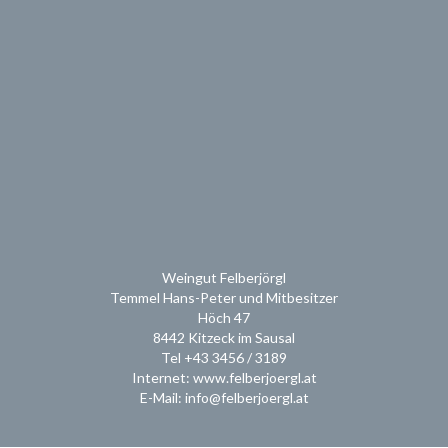
Weingut Felberjörgl
Temmel Hans-Peter und Mitbesitzer
Höch 47
8442 Kitzeck im Sausal
Tel +43 3456 / 3189
Internet: www.felberjoergl.at
E-Mail: info@felberjoergl.at