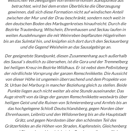
westlichen Verzweigungen von einem erhöhten Standpunkte aus
betrachtet, wird bei dem ersten Überblicke die Überzeugung
gewinnen, daß sich diese Formation nicht auf windischen Anteil
zwischen der Mur und der Drau beschränkt, sondern noch weit in
den deutschen Boden des Marbugerkreises hinaufreicht. Durch die
Bezirke Trautenburg, Witschein, Ehrenhausen und Seckau laufen in
weiten Ausdehnungen die mit Weinreben bepflanzten Hügelreihen
bis an das Sulmtal hin, und knüpfen sich dort durch den Seckauerberg
und die Gegend Weisheim an das Sausalgebirge an.
Der geeignetste Standpunkt, diesen Zusammenhang auch außerhalb
des Sausal`s deutlich zu übersehen, ist die Gora und der Tremmelberg
bei heiligen Kreuz im Bezirke Wildhaus. Er ist nebst dem Peßnitzberg
der nördlichste Vorsprung der ganzen Remschnikkette. Die Aussicht
von dieser Höhe ist ungemein überraschend und dem Propekte von
St. Urban bei Marburg in mancher Beziehung gleich zu stellen. Beide
Punkte liegen auch nicht weiter als eine Stunde auseinander. Das
Auge streift von da längs der ganzen Remschnikkette westwärts über
heiligen Geist und die Ruinen von Schmierenberg und Arnfels bis an
das hochgelegene Schloß Deutschlandsberg, gegen Norden über
Ehrenhausen, Leibnitz und den Wildonerberg bis an die Hauptstadt
Grätz, und gegen Nordosten über den schönsten Teil des
Grätzerfeldes an die Höhen von Straden, Kapfenstein, Gleichenberg