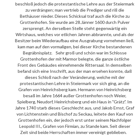
beschloß jedoch die protestantische Lehre aus der Steiermark
zu verdrängen; man vertrieb die Prediger und riß die
Bethäuser nieder. Dieses Schicksal traf auch die Kirche zu
Grottenhofen. Sie wurde am 28.Jänner 1600 durch Pulver
zersprengt. An derselben Stelle steht gegenwärtig ein
Wirtshaus, welches vor etlichen Jahren abbrannte, und als der
Besitzer beim Wiederaufbau eine Ausgrabung vornehmen ließ,
kam man auf den vormaligen, bei dieser Kirche bestandenen
Begräbnisplatz. Sehr groß und schön war im Schlosse
Grottenhofen der mit Marmor belegte, die ganze östliche
Front des Gebäudes einnehmende Rittersaal. In demselben
befand sich eine Inschrift, aus der man ersehen konnte, daß
dieses Schloß nach der Veränderung, welche mit der
protestantischen Lehre in Steiermark vor sich ging, an die
Grafen von Heinrichsberg kam. Hermann von Heinrichsberg
besaß im Jahre 1664 außer Grottenhofen noch Weier,
Spielberg, Neudorf, Heinrichsberg und ein Haus in "Grätz". Im
Jahre 1740 starb dieses Geschlecht aus, und Jakob Ernst, Graf
von Lichtenstein und Bischof zu Seckau, leitete den Kauf von
Grottenhofen ein, der jedoch erst unter seinem Nachfolger
Leopold III., Grafen von Firmian, zu Stande kam. Seit dieser
Zeit sind beide Herrschaften immer vereinigt geblieben.