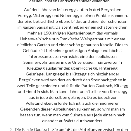
der lieblichsten Landschaftsbilder vollenden.
Auf der Höhe von Mitteregg laufen in drei Bergreihen
Voregg, Mitteregg und Nebenegg in einen Punkt zusammen,
der eine beträchtliche Ebene bildet und einer der schönsten
im ganzen Sausal ist. Da steht neben einem schattenreichen
mehr als 150 jährigen Kastanienbaum das vormals
Liebenwein´sche nun Frank´sche Weingarthaus mit einem
niedlichen Garten und einer schön gebauten Kapelle. Dieses
Gebäude ist bei seiner großartigen Anlage und höchst
interessantesten Fernsicht eine der lieblichsten
Sommerwohnungen in der Untersteier. Ein zweiter in
Kreuzegg auslaufender, über Hochegg, Hinteregg,
Geisriegel, Langriegel bis Kitzegg sich hinziehender
Bergrücken wird von dort an durch den Steinbachgraben in
zwei Teile geschieden und faßt die Partien Gauitsch, Kitzegg
und Einöd in sich. Man kann daher unmittelbar von Kreuzegg
aus in jede derselben gelangen. Da es jedoch zur
Vollständigkeit erforderlich ist, auch die niedrigeren
Gegenden dieser Abteilungen zu kennen, so wird man am
besten tun, wenn man vom Sulmtale aus jede einzeln nach
einander aufwärts durchwandert.
Die Partie
Gauitsch
.
Sie umfaßt die Abteilungen zwischen den