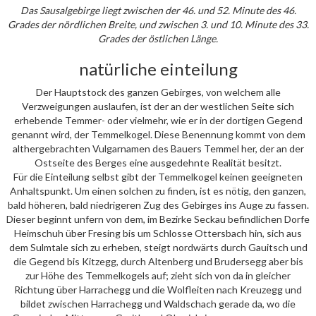
Das Sausalgebirge liegt zwischen der 46. und 52. Minute des 46.
Grades der nördlichen Breite, und zwischen 3. und 10. Minute des 33.
Grades der östlichen Länge.
natürliche einteilung
Der Hauptstock des ganzen Gebirges, von welchem alle
Verzweigungen auslaufen, ist der an der westlichen Seite sich
erhebende Temmer- oder vielmehr, wie er in der dortigen Gegend
genannt wird, der Temmelkogel. Diese Benennung kommt von dem
althergebrachten Vulgarnamen des Bauers Temmel her, der an der
Ostseite des Berges eine ausgedehnte Realität besitzt.
Für die Einteilung selbst gibt der Temmelkogel keinen geeigneten
Anhaltspunkt. Um einen solchen zu finden, ist es nötig, den ganzen,
bald höheren, bald niedrigeren Zug des Gebirges ins Auge zu fassen.
Dieser beginnt unfern von dem, im Bezirke Seckau befindlichen Dorfe
Heimschuh über Fresing bis um Schlosse Ottersbach hin, sich aus
dem Sulmtale sich zu erheben, steigt nordwärts durch Gauitsch und
die Gegend bis Kitzegg, durch Altenberg und Brudersegg aber bis
zur Höhe des Temmelkogels auf; zieht sich von da in gleicher
Richtung über Harrachegg und die Wolfleiten nach Kreuzegg und
bildet zwischen Harrachegg und Waldschach gerade da, wo die