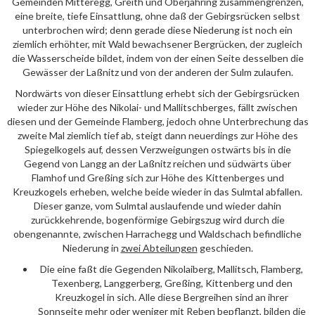
Gemeinden Mitteregg, Greith und Oberjahring zusammengrenzen,
eine breite, tiefe Einsattlung, ohne daß der Gebirgsrücken selbst
unterbrochen wird; denn gerade diese Niederung ist noch ein
ziemlich erhöhter, mit Wald bewachsener Bergrücken, der zugleich
die Wasserscheide bildet, indem von der einen Seite desselben die
Gewässer der Laßnitz und von der anderen der Sulm zulaufen.
Nordwärts von dieser Einsattlung erhebt sich der Gebirgsrücken
wieder zur Höhe des Nikolai- und Mallitschberges, fällt zwischen
diesen und der Gemeinde Flamberg, jedoch ohne Unterbrechung das
zweite Mal ziemlich tief ab, steigt dann neuerdings zur Höhe des
Spiegelkogels auf, dessen Verzweigungen ostwärts bis in die
Gegend von Langg an der Laßnitz reichen und südwärts über
Flamhof und Greßing sich zur Höhe des Kittenberges und
Kreuzkogels erheben, welche beide wieder in das Sulmtal abfallen.
Dieser ganze, vom Sulmtal auslaufende und wieder dahin
zurückkehrende, bogenförmige Gebirgszug wird durch die
obengenannte, zwischen Harrachegg und Waldschach befindliche
Niederung in
zwei Abteilungen
geschieden.
Die eine faßt die Gegenden Nikolaiberg, Mallitsch, Flamberg,
Texenberg, Langgerberg, Greßing, Kittenberg und den
Kreuzkogel in sich. Alle diese Bergreihen sind an ihrer
Sonnseite mehr oder weniger mit Reben bepflanzt, bilden die