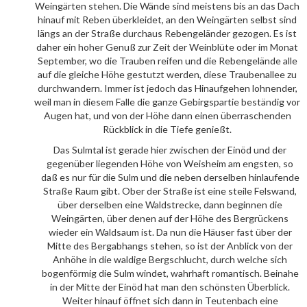
Weingärten stehen. Die Wände sind meistens bis an das Dach
hinauf mit Reben überkleidet, an den Weingärten selbst sind
längs an der Straße durchaus Rebengeländer gezogen. Es ist
daher ein hoher Genuß zur Zeit der Weinblüte oder im Monat
September, wo die Trauben reifen und die Rebengelände alle
auf die gleiche Höhe gestutzt werden, diese Traubenallee zu
durchwandern. Immer ist jedoch das Hinaufgehen lohnender,
weil man in diesem Falle die ganze Gebirgspartie beständig vor
Augen hat, und von der Höhe dann einen überraschenden
Rückblick in die Tiefe genießt.
Das Sulmtal ist gerade hier zwischen der Einöd und der
gegenüber liegenden Höhe von Weisheim am engsten, so
daß es nur für die Sulm und die neben derselben hinlaufende
Straße Raum gibt. Ober der Straße ist eine steile Felswand,
über derselben eine Waldstrecke, dann beginnen die
Weingärten, über denen auf der Höhe des Bergrückens
wieder ein Waldsaum ist. Da nun die Häuser fast über der
Mitte des Bergabhangs stehen, so ist der Anblick von der
Anhöhe in die waldige Bergschlucht, durch welche sich
bogenförmig die Sulm windet, wahrhaft romantisch. Beinahe
in der Mitte der Einöd hat man den schönsten Überblick.
Weiter hinauf öffnet sich dann in Teutenbach eine