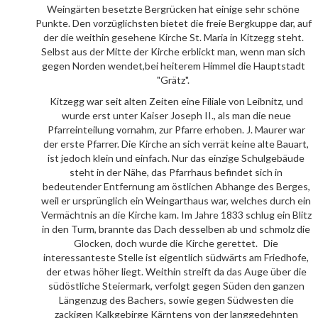
Weingärten besetzte Bergrücken hat einige sehr schöne
Punkte. Den vorzüglichsten bietet die freie Bergkuppe dar, auf
der die weithin gesehene Kirche St. Maria in Kitzegg steht.
Selbst aus der Mitte der Kirche erblickt man, wenn man sich
gegen Norden wendet,bei heiterem Himmel die Hauptstadt
"Grätz".
Kitzegg war seit alten Zeiten eine Filiale von Leibnitz, und
wurde erst unter Kaiser Joseph II., als man die neue
Pfarreinteilung vornahm, zur Pfarre erhoben. J. Maurer war
der erste Pfarrer. Die Kirche an sich verrät keine alte Bauart,
ist jedoch klein und einfach. Nur das einzige Schulgebäude
steht in der Nähe, das Pfarrhaus befindet sich in
bedeutender Entfernung am östlichen Abhange des Berges,
weil er ursprünglich ein Weingarthaus war, welches durch ein
Vermächtnis an die Kirche kam. Im Jahre 1833 schlug ein Blitz
in den Turm, brannte das Dach desselben ab und schmolz die
Glocken, doch wurde die Kirche gerettet. Die
interessanteste Stelle ist eigentlich südwärts am Friedhofe,
der etwas höher liegt. Weithin streift da das Auge über die
südöstliche Steiermark, verfolgt gegen Süden den ganzen
Längenzug des Bachers, sowie gegen Südwesten die
zackigen Kalkgebirge Kärntens von der langgedehnten