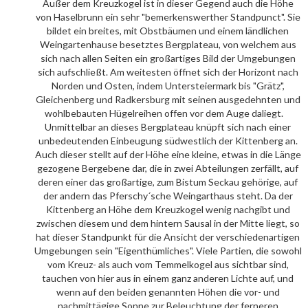
Außer dem Kreuzkogel ist in dieser Gegend auch die Höhe
von Haselbrunn ein sehr "bemerkenswerther Standpunct". Sie
bildet ein breites, mit Obstbäumen und einem ländlichen
Weingartenhause besetztes Bergplateau, von welchem aus
sich nach allen Seiten ein großartiges Bild der Umgebungen
sich aufschließt. Am weitesten öffnet sich der Horizont nach
Norden und Osten, indem Untersteiermark bis "Grätz",
Gleichenberg und Radkersburg mit seinen ausgedehnten und
wohlbebauten Hügelreihen offen vor dem Auge daliegt.
Unmittelbar an dieses Bergplateau knüpft sich nach einer
unbedeutenden Einbeugung südwestlich der Kittenberg an.
Auch dieser stellt auf der Höhe eine kleine, etwas in die Länge
gezogene Bergebene dar, die in zwei Abteilungen zerfällt, auf
deren einer das großartige, zum Bistum Seckau gehörige, auf
der andern das Pferschy´sche Weingarthaus steht. Da der
Kittenberg an Höhe dem Kreuzkogel wenig nachgibt und
zwischen diesem und dem hintern Sausal in der Mitte liegt, so
hat dieser Standpunkt für die Ansicht der verschiedenartigen
Umgebungen sein "Eigenthümliches". Viele Partien, die sowohl
vom Kreuz- als auch vom Temmelkogel aus sichtbar sind,
tauchen von hier aus in einem ganz anderen Lichte auf, und
wenn auf den beiden genannten Höhen die vor- und
nachmittägige Sonne zur Beleuchtung der ferneren