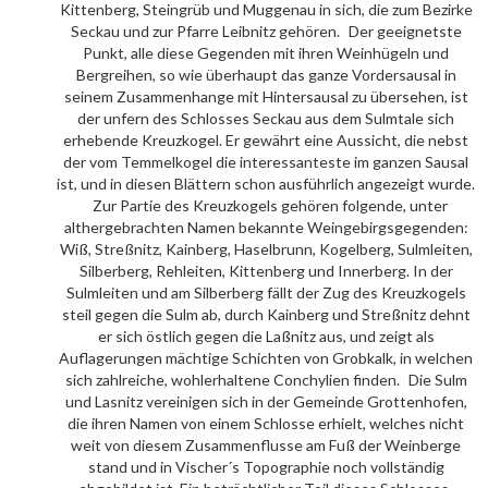
Kittenberg, Steingrüb und Muggenau in sich, die zum Bezirke
Seckau und zur Pfarre Leibnitz gehören. Der geeignetste
Punkt, alle diese Gegenden mit ihren Weinhügeln und
Bergreihen, so wie überhaupt das ganze Vordersausal in
seinem Zusammenhange mit Hintersausal zu übersehen, ist
der unfern des Schlosses Seckau aus dem Sulmtale sich
erhebende Kreuzkogel. Er gewährt eine Aussicht, die nebst
der vom Temmelkogel die interessanteste im ganzen Sausal
ist, und in diesen Blättern schon ausführlich angezeigt wurde.
Zur Partie des Kreuzkogels gehören folgende, unter
althergebrachten Namen bekannte Weingebirgsgegenden:
Wiß, Streßnitz, Kainberg, Haselbrunn, Kogelberg, Sulmleiten,
Silberberg, Rehleiten, Kittenberg und Innerberg. In der
Sulmleiten und am Silberberg fällt der Zug des Kreuzkogels
steil gegen die Sulm ab, durch Kainberg und Streßnitz dehnt
er sich östlich gegen die Laßnitz aus, und zeigt als
Auflagerungen mächtige Schichten von Grobkalk, in welchen
sich zahlreiche, wohlerhaltene Conchylien finden. Die Sulm
und Lasnitz vereinigen sich in der Gemeinde Grottenhofen,
die ihren Namen von einem Schlosse erhielt, welches nicht
weit von diesem Zusammenflusse am Fuß der Weinberge
stand und in Vischer´s Topographie noch vollständig