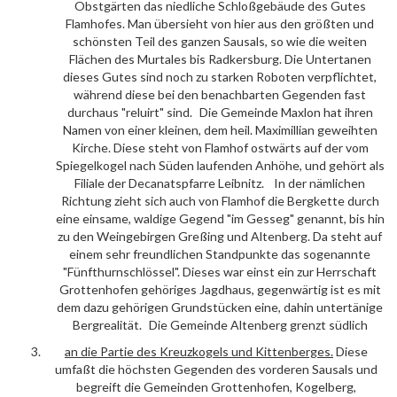
Obstgärten das niedliche Schloßgebäude des Gutes
Flamhofes. Man übersieht von hier aus den größten und
schönsten Teil des ganzen Sausals, so wie die weiten
Flächen des Murtales bis Radkersburg. Die Untertanen
dieses Gutes sind noch zu starken Roboten verpflichtet,
während diese bei den benachbarten Gegenden fast
durchaus "reluirt" sind. Die Gemeinde Maxlon hat ihren
Namen von einer kleinen, dem heil. Maximillian geweihten
Kirche. Diese steht von Flamhof ostwärts auf der vom
Spiegelkogel nach Süden laufenden Anhöhe, und gehört als
Filiale der Decanatspfarre Leibnitz. In der nämlichen
Richtung zieht sich auch von Flamhof die Bergkette durch
eine einsame, waldige Gegend "im Gesseg" genannt, bis hin
zu den Weingebirgen Greßing und Altenberg. Da steht auf
einem sehr freundlichen Standpunkte das sogenannte
"Fünfthurnschlössel". Dieses war einst ein zur Herrschaft
Grottenhofen gehöriges Jagdhaus, gegenwärtig ist es mit
dem dazu gehörigen Grundstücken eine, dahin untertänige
Bergrealität. Die Gemeinde Altenberg grenzt südlich
an die Partie des
Kreuzkogels
und
Kittenberges
.
Diese
umfaßt die höchsten Gegenden des vorderen Sausals und
begreift die Gemeinden Grottenhofen, Kogelberg,