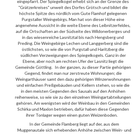
eingepfarrt. Der Spiegelkogel erhebt sich an der Grenze des
"Grätzerkreises" unweit des Dorfes Grötsch und bildet die
höchste Spitze des nördlich vom Gute Flamhof gelegenen
Purgstaller Weingebirgs. Man hat von dieser Höhe eine
angenehme Aussicht in die weite Ebene des Leibnitzerfeldes,
auf die Ortschaften an der Südseite des Wildonerberges und
in das wiesenreiche Lasnitztal bis nach Hengsberg und
Preding. Die Weingebirge Lechen und Langgerberg sind die
östlichsten, so wie die von Purgstall und Haritzberg die
südlichen Verzweigungen des Spiegelkogels. Ganz in der
Ebene, aber noch am rechten Ufer der Lasnitz liegt die
Gemeinde Göttling. In der ganzen, zu dieser Partie gehörigen
Gegend, findet man nur zerstreute Wohnungen; die
Weingarthäuser samt den dazu gehörigen Winzerwohnungen
und einfachen Preßgebäuden und Kellern stehen, so wie die
in den meisten Gegenden des Sausals auf den Anhöhen
reihenweise, so wie sie zu den einzelnen Weingartabteilungen
gehören. Am wenigsten wird der Weinbau in den Gemeinden
Schirka und Maxlon betrieben, dafür haben diese Gegenden
ihrer Tonlager wegen einen guten Weizenboden.
In der Gemeinde Flamberg liegt auf der, aus dem
Muggenautale sich erhebenden Anhöhe zwischen Wein- und