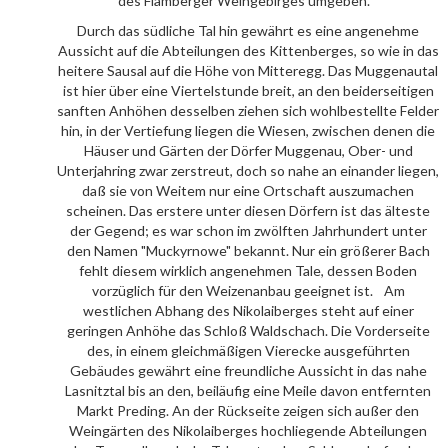
des Flamberger Weingebirges umgeben.
Durch das südliche Tal hin gewährt es eine angenehme
Aussicht auf die Abteilungen des Kittenberges, so wie in das
heitere Sausal auf die Höhe von Mitteregg. Das Muggenautal
ist hier über eine Viertelstunde breit, an den beiderseitigen
sanften Anhöhen desselben ziehen sich wohlbestellte Felder
hin, in der Vertiefung liegen die Wiesen, zwischen denen die
Häuser und Gärten der Dörfer Muggenau, Ober- und
Unterjahring zwar zerstreut, doch so nahe an einander liegen,
daß sie von Weitem nur eine Ortschaft auszumachen
scheinen. Das erstere unter diesen Dörfern ist das älteste
der Gegend; es war schon im zwölften Jahrhundert unter
den Namen "Muckyrnowe" bekannt. Nur ein größerer Bach
fehlt diesem wirklich angenehmen Tale, dessen Boden
vorzüglich für den Weizenanbau geeignet ist. Am
westlichen Abhang des Nikolaiberges steht auf einer
geringen Anhöhe das Schloß Waldschach. Die Vorderseite
des, in einem gleichmäßigen Vierecke ausgeführten
Gebäudes gewährt eine freundliche Aussicht in das nahe
Lasnitztal bis an den, beiläufig eine Meile davon entfernten
Markt Preding. An der Rückseite zeigen sich außer den
Weingärten des Nikolaiberges hochliegende Abteilungen