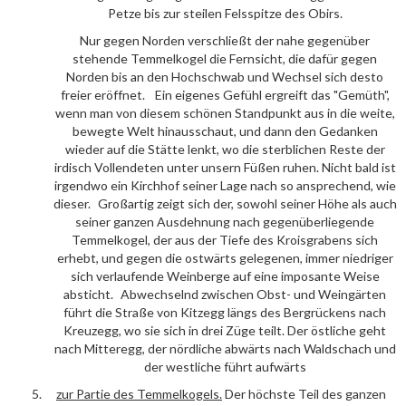
Petze bis zur steilen Felsspitze des Obirs.
Nur gegen Norden verschließt der nahe gegenüber
stehende Temmelkogel die Fernsicht, die dafür gegen
Norden bis an den Hochschwab und Wechsel sich desto
freier eröffnet. Ein eigenes Gefühl ergreift das "Gemüth",
wenn man von diesem schönen Standpunkt aus in die weite,
bewegte Welt hinausschaut, und dann den Gedanken
wieder auf die Stätte lenkt, wo die sterblichen Reste der
irdisch Vollendeten unter unsern Füßen ruhen. Nicht bald ist
irgendwo ein Kirchhof seiner Lage nach so ansprechend, wie
dieser. Großartig zeigt sich der, sowohl seiner Höhe als auch
seiner ganzen Ausdehnung nach gegenüberliegende
Temmelkogel, der aus der Tiefe des Kroisgrabens sich
erhebt, und gegen die ostwärts gelegenen, immer niedriger
sich verlaufende Weinberge auf eine imposante Weise
absticht. Abwechselnd zwischen Obst- und Weingärten
führt die Straße von Kitzegg längs des Bergrückens nach
Kreuzegg, wo sie sich in drei Züge teilt. Der östliche geht
nach Mitteregg, der nördliche abwärts nach Waldschach und
der westliche führt aufwärts
zur Partie des
Temmelkogels
.
Der höchste Teil des ganzen