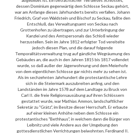
abgebildet ist. Ein beträchtlicher Teil dieses Schlosses,
dessen Dominium gegenwärtig dem Schlosse Seckau gehört,
war am Anfange dieses Jahrhunderts bereits verfallen. Johann
Friedrich, Graf von Waldstein und Bischof zu Seckau, faßte den
Entschluß, das Verwaltungsamt von Seckau nach
Grottenhofen zu übertragen, und zur Unterbringung der
Kanzlei und des Amtspersonals das Schloß wieder
herzustellen. Sein im Jahre 1812 erfolgter Tod vereitelte
jedoch diesen Plan, und die darauf folgende
Temporalitätsverwaltung trug auf gänzliche Wegräumung des
Gebäudes an, die auch in den Jahren 1815 bis 1817 vollendet
wurde, so daß außer der Jägerwohnung und dem Meierhofe
von dem eigentlichen Schlosse gar nichts mehr zu sehen ist.
Als im sechzehnten Jahrhundert die protestantische Lehre
sich in die Steiermark auszubreiten anfing, und den
Landständen im Jahre 1578 auf dem Landtage zu Bruck von
Carl II. die freie Religionsausübung auf ihren Schlössern
gestattet wurde, war Mathias Ammon, landschaftlicher
Sekretär zu "Grätz", im Besitze dieser Herrschaft. Er erbaute
auf einer kleinen Anhöhe neben dem Schlosse ein
protestantisches "Bethhaus", in welchem dann die Bürger von
Leibnitz und viele Andere aus der Umgebung den
gottesdienstlichen Verrichtungen beiwohnten. Ferdinand II.