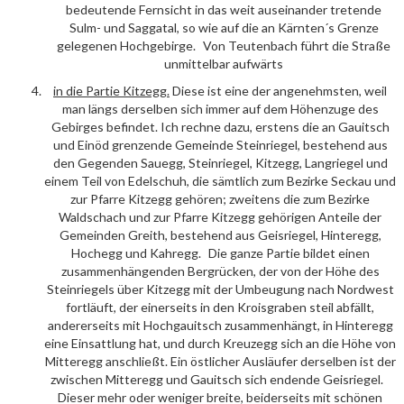
bedeutende Fernsicht in das weit auseinander tretende
Sulm- und Saggatal, so wie auf die an Kärnten´s Grenze
gelegenen Hochgebirge. Von Teutenbach führt die Straße
unmittelbar aufwärts
in die Partie
Kitzegg
.
Diese ist eine der angenehmsten, weil
man längs derselben sich immer auf dem Höhenzuge des
Gebirges befindet. Ich rechne dazu, erstens die an Gauitsch
und Einöd grenzende Gemeinde Steinriegel, bestehend aus
den Gegenden Sauegg, Steinriegel, Kitzegg, Langriegel und
einem Teil von Edelschuh, die sämtlich zum Bezirke Seckau und
zur Pfarre Kitzegg gehören; zweitens die zum Bezirke
Waldschach und zur Pfarre Kitzegg gehörigen Anteile der
Gemeinden Greith, bestehend aus Geisriegel, Hinteregg,
Hochegg und Kahregg. Die ganze Partie bildet einen
zusammenhängenden Bergrücken, der von der Höhe des
Steinriegels über Kitzegg mit der Umbeugung nach Nordwest
fortläuft, der einerseits in den Kroisgraben steil abfällt,
andererseits mit Hochgauitsch zusammenhängt, in Hinteregg
eine Einsattlung hat, und durch Kreuzegg sich an die Höhe von
Mitteregg anschließt. Ein östlicher Ausläufer derselben ist der
zwischen Mitteregg und Gauitsch sich endende Geisriegel.
Dieser mehr oder weniger breite, beiderseits mit schönen