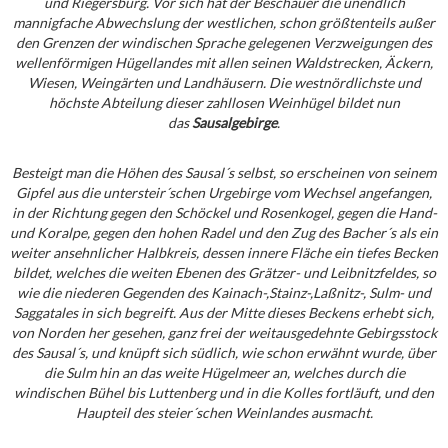
und Riegersburg. Vor sich hat der Beschauer die unendlich
mannigfache Abwechslung der westlichen, schon größtenteils außer
den Grenzen der windischen Sprache gelegenen Verzweigungen des
wellenförmigen Hügellandes mit allen seinen Waldstrecken, Äckern,
Wiesen, Weingärten und Landhäusern. Die westnördlichste und
höchste Abteilung dieser zahllosen Weinhügel bildet nun
das
Sausalgebirge
.
Besteigt man die Höhen des Sausal´s selbst, so erscheinen von seinem
Gipfel aus die untersteir´schen Urgebirge vom Wechsel angefangen,
in der Richtung gegen den Schöckel und Rosenkogel, gegen die Hand-
und Koralpe, gegen den hohen Radel und den Zug des Bacher´s als ein
weiter ansehnlicher Halbkreis, dessen innere Fläche ein tiefes Becken
bildet, welches die weiten Ebenen des Grätzer- und Leibnitzfeldes, so
wie die niederen Gegenden des Kainach-,Stainz-,Laßnitz-, Sulm- und
Saggatales in sich begreift. Aus der Mitte dieses Beckens erhebt sich,
von Norden her gesehen, ganz frei der weitausgedehnte Gebirgsstock
des Sausal´s, und knüpft sich südlich, wie schon erwähnt wurde, über
die Sulm hin an das weite Hügelmeer an, welches durch die
windischen Bühel bis Luttenberg und in die Kolles fortläuft, und den
Haupteil des steier´schen Weinlandes ausmacht.