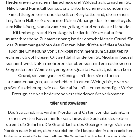
Niederungen zwischen Harrachegg und Waldschach, zwischen St.
Nikolai und Purgstall keineswegs Unterbrechungen, sondern nur
Einsattlungen einer und derselben Bergkette sind, die in einem
länglichen Halbkreise vom nördlichen Abhänge des Temmelkogels
zum Nikolaiberg, von da zum Spiegelkogel und von da zur Höhe des
Kittenberges und Kreuzkogels fortläuft. Dieser natürliche,
ununterbrochene Zusammenhang ist der entscheidende Grund für
das Zusammengehören des Ganzen. Man dürfte auf diese Weise
auch die Umgebung von St.Nikolai nicht mehr zum Sausalgebirg
rechnen, obwohl dieser Ort seit Jahrhunderten St. Nikolai im Sausal
genannt wird. Daß in mehreren der oben genannten niedriegeren
Gegenden ein Wein von geringerer Qualität wächst, ist auch kein
Grund, sie vom ganzen Gebirge, mit dem sie natürlich
zusammenhängen, auszuscheiden. In einem Weingebirge von so
großer Ausdehnung, wie das Sausal ist, müssen notwendiger Weise
Erzeugnisse von bedeutend verschiedener Art vorkommen.
täler und gewässer
Das Sausalgebirge wird im Norden und Osten von der Laßnitz in
einem weiten Bogen umflossen; längs der Südseite desselben
strömt die Sulm hin. Die Grundfläche des Gebirges neigt sich vom
Norden nach Süden, daher streichen die Haupttäler in der nämlichen
Richtung, und die in denselben fließenden Bäche laufen der Sulm zu.