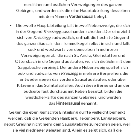
nördlichen und östlichen Verzweigungen des ganzen
Gebirges, und werden als die eine Hauptabteilung desselben
mit dem Namen
Vordersausal
belegt.
Die zweite Hauptabteilung fällt in zwei Nebenzweige, die sich
in der Gegend
Kreuzegg
auseinander scheiden. Der eine zieht
sich von
Kreuzegg
südwestlich, enthält die höchste Gegend
des ganzen Sausals, den Temmelkogel selbst in sich, und fällt
süd- und westwärts von demselben in mehreren
Verzweigungen ab, die nach St. Andrä, Gleinstätten und
Ottersbach in die Gegend auslaufen, wo sich die Sulm mit dem
Saggabache vereinigt. Der andere Nebenzweig spaltet sich
ost- und südwärts von
Kreuzegg
in mehrere Bergreihen, die
entweder gegen das vordere Sausal auslaufen, oder über
Kitzegg in das Sulmtal abfallen. Auch diese Berge sind an der
Südseite fast durchaus mit Reben besetzt, bilden die
westliche Hälfte des ganzen Gebirges, und werden
das
Hintersausal
genannt.
Gegen die eben gemachte Einteilung dürfte vielleicht bemerkt
werden, daß die Gegenden Flamberg, Texenberg, Langgerberg,
nebst Greßing nicht mehr dem Sausalgebirge zu rechnen seien, weil
sie viel niedrieger gelegen sind. Allein es zeigt sich, daß die