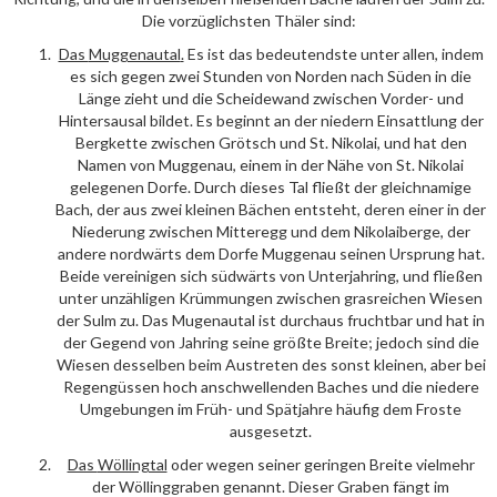
Die vorzüglichsten Thäler sind:
Das
Muggenautal
.
Es ist das bedeutendste unter allen, indem
es sich gegen zwei Stunden von Norden nach Süden in die
Länge zieht und die Scheidewand zwischen Vorder- und
Hintersausal bildet. Es beginnt an der niedern Einsattlung der
Bergkette zwischen Grötsch und St. Nikolai, und hat den
Namen von Muggenau, einem in der Nähe von St. Nikolai
gelegenen Dorfe. Durch dieses Tal fließt der gleichnamige
Bach, der aus zwei kleinen Bächen entsteht, deren einer in der
Niederung zwischen Mitteregg und dem Nikolaiberge, der
andere nordwärts dem Dorfe Muggenau seinen Ursprung hat.
Beide vereinigen sich südwärts von Unterjahring, und fließen
unter unzähligen Krümmungen zwischen grasreichen Wiesen
der Sulm zu. Das Mugenautal ist durchaus fruchtbar und hat in
der Gegend von Jahring seine größte Breite; jedoch sind die
Wiesen desselben beim Austreten des sonst kleinen, aber bei
Regengüssen hoch anschwellenden Baches und die niedere
Umgebungen im Früh- und Spätjahre häufig dem Froste
ausgesetzt.
Das
Wöllingtal
oder wegen seiner geringen Breite vielmehr
der Wöllinggraben genannt. Dieser Graben fängt im