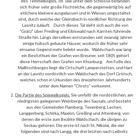
des Temmelkogels. Im Tale unter dem Schlosse befanden
sich früher sehr große Fischteiche, die gegenwärtig bis auf
etlichere kleinere ausgelassen und in Wiesen umgestaltet
sind, durch welche der Gleinzbach in nördlicher Richtung der
Lasnitz zuläuft. Durch dieses Tal zieht sich auch die von
"Grätz" über Preding und Eibiswald nach Kärnten führende
Straße hin. Längs derselben entstanden seit zwanzig Jahren
einige hübsch gebaute Häuser, wodurch die früher sehr
einsame Gegend mehr belebt wurde. Waldschach war lang
ein Besitzthum der Grafen von Breuner, seit 1805 gehört
diese Herrschaft den Grafen von Khünburg. Am Fuße des
Mallitschberges liegt die Ortschaft Lamperstetten, und Hart
an der Lasnitz nordöstlich von Waldschach das Dorf Grötsch,
welches schon in Urkunden des dreizehnten Jahrhunderts
unter dem Namen "Chrots" vorkommt.
Die Partie des
Spiegelkogels
.
Sie umfaßt die nordöstlichen, am
niedrigsten gelegenen Weinberge des Sausals, und besteht
aus den Gemeinden Flamberg, Texenberg, Lechen,
Langgerberg, Schirka, Maxlon, Greßing und Altenberg, von
denen die erste zum Bezirke Waldschach, die übrigen zu
Seckau gehören. Die erste ist nach St. Nikolai, die vier
folgenden sind nach Langg, die drei letzten nach Leibnitz