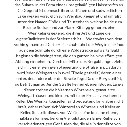
das Sulmtal in der Form eines unregelmäßigen Halbstreifes ab.
Die Gegend ist demnach ihrer südlichen und südwestlichen
Lage wegen vorzüglich zum Weinbau geeignet und umfaßt
unter den Namen Einöd und Teutenbach, welche beide zum
Bezirke Seckau und zur Pfarre Kitzegg gehören, eine
Weingebirgsgegend, die ihrer Art und Lage die
eigentümlichste in der Steiermark ist. Westwärts von dem
vorhin genannten Dorfe Heimschuh führt der Weg in die Einöd
aus dem Sulmtale durch eine Waldstrecke aufwärts. Bald
beginnen die Weingärten, die den ganzen halbkreisförmigen
Abhang einnehmen. Durch die Mitte des Bergabhanges zieht
sich mit einer geringen Steigerung die Straße hin. Dadurch
wird jeder Weingarten in zwei "Theile getheilt", deren einer
unter, der andere ober der Straße liegt. Da der Berg steil ist,
so betritt man außer der Straße keinen ebenen Boden. Längs
dieser stehen die hölzernen Winzereien, gemauerte
Weingarthäuser und kleinen, mit einer Presse versehenen
Keller. Die Weingartparzellen sind bedeutend lang, aber nicht
breit, daher reihen sich Winzerei an Winzerei und Keller an
Keller. So stellt dieses von Weitem eine beinahe ebene,
halbkreisförmige, bei drei Viertelstunden lange Reihe von
verschiedenartigen Gebäuden dar, die alle in der Mitte von