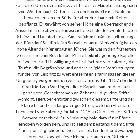
südlichen Ufers der Laßnitz, zieht sich der Hauptrichtung nach
von Westen nach Osten, ist an der Nordseite mit Nadelholz
bewachsen, an der Südseite aber durchaus mit Reben
bepflanzt. Er gewährt von seiner Höhe eine überraschende
Aussicht in die abwechslungsreiche Gefilde des wohlerbauten
Stainz- und Lasnitztales. Am östlichen Fuße desselben liegt
das Pfarrdorf St. Nikolai im Sausal genannt. Merkwürdig ist das
hohe Alter der hier erbauten Kirche. Sie war in den frühesten
Zeiten eine zum Bezirke der Pfarre Leibnitz gehörige Kapelle,
bei welcher mit Bewilligung der Erzbischöfe von Salzburg die
Taufen, die Begräbnisse und andere religiöse Verrichtungen
für die, von Leibnitz zu weit entfernten Pfarrinsassen dieser
Umgebung vorgenommen wurden. Um das Jahr 1157 überließ
Gottfried von Wietingen diese Kapelle sammt den dazu
gehörigen Gerechtsamen an Zehent u. d. gl. dem Stifte
Admont. Hierüber entstand zwischen diesem Stifte und der
Pfarre Leibnitz ein langwieriger Streit, welchen Eberhard,
Erzbischof von Salzburg, im Jahre 1215 zu Gunsten des Stiftes
Admont entschied. St. Nikolai mag bald darauf zur Pfarre
erhoben worden sein, und ist seitdem beständig dem Stifte
"incorporirt" geblieben. Seit dem letzten fünf und zwanzig
Jahren hat sowohl diese Kirche, als auch der Ort eine