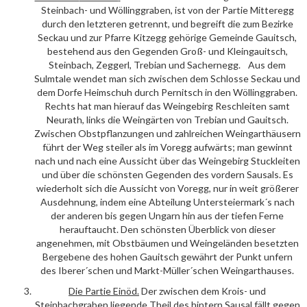
Steinbach- und Wöllinggraben, ist von der Partie Mitteregg
durch den letzteren getrennt, und begreift die zum Bezirke
Seckau und zur Pfarre Kitzegg gehörige Gemeinde Gauitsch,
bestehend aus den Gegenden Groß- und Kleingauitsch,
Steinbach, Zeggerl, Trebian und Sachernegg. Aus dem
Sulmtale wendet man sich zwischen dem Schlosse Seckau und
dem Dorfe Heimschuh durch Pernitsch in den Wöllinggraben.
Rechts hat man hierauf das Weingebirg Reschleiten samt
Neurath, links die Weingärten von Trebian und Gauitsch.
Zwischen Obstpflanzungen und zahlreichen Weingarthäusern
führt der Weg steiler als im Voregg aufwärts; man gewinnt
nach und nach eine Aussicht über das Weingebirg Stuckleiten
und über die schönsten Gegenden des vordern Sausals. Es
wiederholt sich die Aussicht von Voregg, nur in weit größerer
Ausdehnung, indem eine Abteilung Untersteiermark´s nach
der anderen bis gegen Ungarn hin aus der tiefen Ferne
herauftaucht. Den schönsten Überblick von dieser
angenehmen, mit Obstbäumen und Weingeländen besetzten
Bergebene des hohen Gauitsch gewährt der Punkt unfern
des Iberer´schen und Markt-Müller´schen Weingarthauses.
Die Partie
Einöd
.
Der zwischen dem Krois- und
Steinbachgraben liegende Theil des hintern Sausal fällt gegen