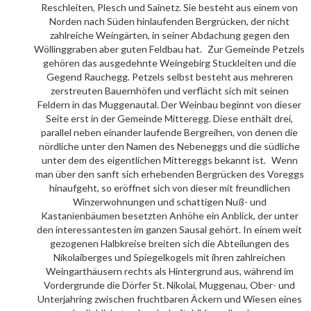
Reschleiten, Plesch und Sainetz. Sie besteht aus einem von
Norden nach Süden hinlaufenden Bergrücken, der nicht
zahlreiche Weingärten, in seiner Abdachung gegen den
Wöllinggraben aber guten Feldbau hat. Zur Gemeinde Petzels
gehören das ausgedehnte Weingebirg Stuckleiten und die
Gegend Rauchegg. Petzels selbst besteht aus mehreren
zerstreuten Bauernhöfen und verflächt sich mit seinen
Feldern in das Muggenautal. Der Weinbau beginnt von dieser
Seite erst in der Gemeinde Mitteregg. Diese enthält drei,
parallel neben einander laufende Bergreihen, von denen die
nördliche unter den Namen des Nebeneggs und die südliche
unter dem des eigentlichen Mittereggs bekannt ist. Wenn
man über den sanft sich erhebenden Bergrücken des Voreggs
hinaufgeht, so eröffnet sich von dieser mit freundlichen
Winzerwohnungen und schattigen Nuß- und
Kastanienbäumen besetzten Anhöhe ein Anblick, der unter
den interessantesten im ganzen Sausal gehört. In einem weit
gezogenen Halbkreise breiten sich die Abteilungen des
Nikolaiberges und Spiegelkogels mit ihren zahlreichen
Weingarthäusern rechts als Hintergrund aus, während im
Vordergrunde die Dörfer St. Nikolai, Muggenau, Ober- und
Unterjahring zwischen fruchtbaren Äckern und Wiesen eines