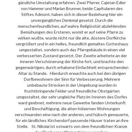
gänzliche Umstaltung erfahren. Zwei Pfarrer, Cajetan Edler
von Hammer und Marian Brunner, beide Capitularen des
Stiftes Admont, haben sich in dieser Beziehung hier ein
unvergängliches Denkmal gesetzt. Durch die
menschenfeundlichen, auf wahre Religiösität abziehlenden
Bemühungen des Ersteren, womit er auf seine Pfarre zu
wirken wußte, wurde nicht nur die alte, düstere Dorfkirche
vergrößert und in ein helles, freundlich gemaltes Gotteshaus
umgestaltet, sondern auch das Pfarrgebäude in einen viel
verbesserten Zustand gesetzt. Der Zweite arbeitete an der
inneren Verschönerung der Kirche fort, und brachte den
gegenwärtigen, durch erhabene Einfachheit entsprechenden
Altar zu Stande. Hierdurch erwachte auch bei den übrigen
Dorfbewohnern der Sinn für Verbesserung. Mehrere
unbebaute Strecken in der Umgebung wurden in
fruchtbringende Felder und freundliche Obstgärten
umgestaltet, der sehr ungleiche Platz im Inneren des Dorfes
ward geebnet, mehrere neue Gewerbe fanden Unterkunft
und Beschäftigung, die alten hölzernen Wohnungen
verschwanden eine nach der anderen, und hübsch gemauerte,
für ein ländliches Kirchendorf passende Häuser traten an ihre
Stelle. St. Nikolai ist ostwärts von dem freundlichen Kranze