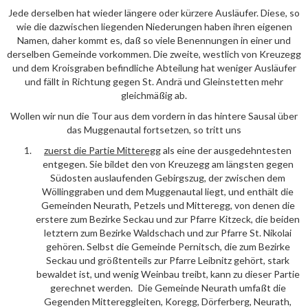
Jede derselben hat wieder längere oder kürzere Ausläufer. Diese, so
wie die dazwischen liegenden Niederungen haben ihren eigenen
Namen, daher kommt es, daß so viele Benennungen in einer und
derselben Gemeinde vorkommen. Die zweite, westlich von Kreuzegg
und dem Kroisgraben befindliche Abteilung hat weniger Ausläufer
und fällt in Richtung gegen St. Andrä und Gleinstetten mehr
gleichmäßig ab.
Wollen wir nun die Tour aus dem vordern in das hintere Sausal über
das Muggenautal fortsetzen, so tritt uns
zuerst die Partie
Mitteregg
als eine der ausgedehntesten
entgegen. Sie bildet den von Kreuzegg am längsten gegen
Südosten auslaufenden Gebirgszug, der zwischen dem
Wöllinggraben und dem Muggenautal liegt, und enthält die
Gemeinden Neurath, Petzels und Mitteregg, von denen die
erstere zum Bezirke Seckau und zur Pfarre Kitzeck, die beiden
letztern zum Bezirke Waldschach und zur Pfarre St. Nikolai
gehören. Selbst die Gemeinde Pernitsch, die zum Bezirke
Seckau und größtenteils zur Pfarre Leibnitz gehört, stark
bewaldet ist, und wenig Weinbau treibt, kann zu dieser Partie
gerechnet werden. Die Gemeinde Neurath umfaßt die
Gegenden Mittereggleiten, Koregg, Dörferberg, Neurath,