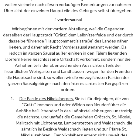
wollen vielmehr nach diesen vorläufigen Bemerkungen zur näheren
Übersicht der einzelnen Hauptteile des Gebirges selbst übergehen.
i
vordersausal
Wir beginnen mit der vordern Abteilung, weil die Gegenden
derselben der Hauptstadt "Grätz", dem Leibnitzerfelde und der durch
dasselbe führende "Hauptcommercialstraße" des Landes näher
liegen, und daher mit Recht Vordersausal genannt werden. Da
jedoch im ganzen Sausal außer einigen in den Tälern liegenden
Dörfern keine geschlossene Ortschaft vorkommt, sondern nur die
Anhöhen teils der überraschenden Aussichten, teils der
freundlichen Weingärten und Landhäusern wegen für den Fremden
die Hauptsache sind, so wollen wir die vorzüglichsten Partien des
ganzen Sausalgebirges nach den interessantesten Bergspitzen
ordnen.
Die Partie des
Nikolaiberges
.
Sie ist für diejenigen, die von
"Grätz" kommen und oder Wildon von Neudorf über die
Anhöhe bei Lichendorf in das Laßnitztal einbeugen, unstreitig
die nächste, und umfaßt die Gemeinden Grötsch, St. Nikolai,
Mallitsch mit Lichtenegg, Lamperstetten und Waldschach, die
sämtlich im Bezirke Waldschach liegen und zur Pfarre St.
Nikolai gehören. Der Nikolaiberg erhebt sich unweit des