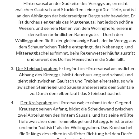
Hintersausal an der Südseite des Voreggs an, erreicht
zwischen Gauitsch und Stuckleiten seine größte Tiefe, und ist
an den Abhängen der beiderseitigen Berge sehr bewaldet. Er
ist durchaus enger als das Muggenautal, hat jedoch schöne
Wiesen, und seinem Namen von dem Wöllinghofe, einem in
denselben befindlichen Bauerngute. Durch den
Wöllinggraben fließt der gleichnamige Bach, der im Voregg aus
dem Schauer´schen Teiche entspringt, das Nebenegg- und
Mittereggbachel aufnimmt, beim Regenwetter häufig austritt
und unweit des Dorfes Heimschuh in die Sulm fällt.
Der
Steinbachgraben
.
Er beginnt im Hintersausal am östlichen
Abhang des Kitzeggs, bleibt durchaus eng und schmal, und
zieht sich zwischen Gauitsch und Trebian einerseits, so wie
zwischen Steinriegel und Sauegg andererseits dem Sulmtale
zu. Durch denselben läuft das Steinbachbachel.
Der
Kroisgraben
im Hintersausal; er nimmt in der Gegend
Kreuzegg seinen Anfang, bildet die Scheidewand zwischen
zwei Abteilungen des hintern Sausals, und hat seine größte
Tiefe zwischen dem Temmelkogel und Kitzegg. Er ist breiter
und mehr "cultivirt" als der Wöllinggraben. Das Kroisbachel
fließt längs desselben in südlicher Richtung bei dem Dorfe