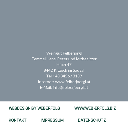
Weingut Felberjörgl
Temmel Hans-Peter und Mitbesitzer
Höch 47
8442 Kitzeck im Sausal
Tel +43 3456 / 3189
Internet: www.felberjoergl.at
E-Mail: info@felberjoergl.at
WEBDESIGN BY WEBERFOLG
WWW.WEB-ERFOLG.BIZ
KONTAKT
IMPRESSUM
DATENSCHUTZ