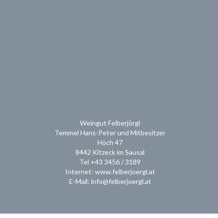
Weingut Felberjörgl
Temmel Hans-Peter und Mitbesitzer
Höch 47
8442 Kitzeck im Sausal
Tel +43 3456 / 3189
Internet: www.felberjoergl.at
E-Mail: info@felberjoergl.at