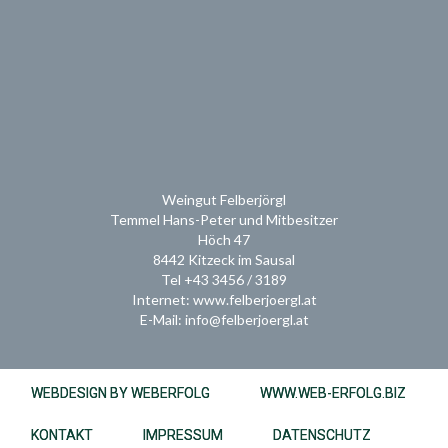
Weingut Felberjörgl
Temmel Hans-Peter und Mitbesitzer
Höch 47
8442 Kitzeck im Sausal
Tel +43 3456 / 3189
Internet: www.felberjoergl.at
E-Mail: info@felberjoergl.at
WEBDESIGN BY WEBERFOLG
WWW.WEB-ERFOLG.BIZ
KONTAKT
IMPRESSUM
DATENSCHUTZ