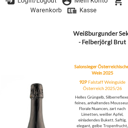
Login/Logout
Mein Konto
Warenkorb
Kasse
Weißburgunder Se
- Felberjörgl Brut
Salonsieger Österreichisch
Wein 2025
92P
Falstaff Weinguide
Österreich 2025/26
Helles Grüngelb, Silberreflexe
feines, anhaltendes Mousseu
Florale Nuancen, zart nach
Limetten, weißer Apfel,
einladendes Bukett. Saftig,
elegant, gelbe Tropenfrucht,