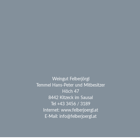
Weingut Felberjörgl
Temmel Hans-Peter und Mitbesitzer
Höch 47
8442 Kitzeck im Sausal
Tel +43 3456 / 3189
Internet: www.felberjoergl.at
E-Mail: info@felberjoergl.at