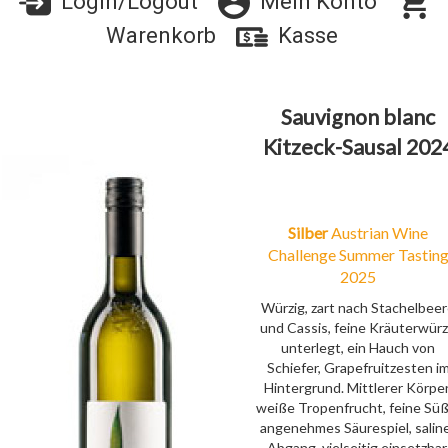
Login/Logout
Mein Konto
Warenkorb
Kasse
Sauvignon blanc
Kitzeck-Sausal 202
Silber
Austrian Wine
Challenge Summer Tastin
2025
Würzig, zart nach Stachelbee
und Cassis, feine Kräuterwür
unterlegt, ein Hauch von
Schiefer, Grapefruitzesten i
Hintergrund. Mittlerer Körper
weiße Tropenfrucht, feine Süß
angenehmes Säurespiel, salin
Abgang, vielseitig einsetzbar