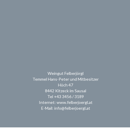
Weingut Felberjörgl
Temmel Hans-Peter und Mitbesitzer
Höch 47
8442 Kitzeck im Sausal
Tel +43 3456 / 3189
Internet: www.felberjoergl.at
E-Mail: info@felberjoergl.at