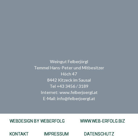
Weingut Felberjörgl
Temmel Hans-Peter und Mitbesitzer
Höch 47
8442 Kitzeck im Sausal
Tel +43 3456 / 3189
Internet: www.felberjoergl.at
E-Mail: info@felberjoergl.at
WEBDESIGN BY WEBERFOLG
WWW.WEB-ERFOLG.BIZ
KONTAKT
IMPRESSUM
DATENSCHUTZ