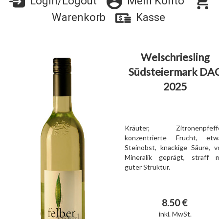
Login/Logout
Mein Konto
Warenkorb
Kasse
Welschriesling
Südsteiermark DA
2025
Kräuter, Zitronenpfeffe
konzentrierte Frucht, etw
Steinobst, knackige Säure, v
Mineralik geprägt, straff m
guter Struktur.
8.50 €
inkl. MwSt.