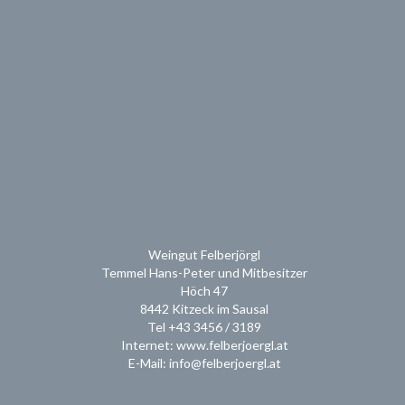
Weingut Felberjörgl
Temmel Hans-Peter und Mitbesitzer
Höch 47
8442 Kitzeck im Sausal
Tel +43 3456 / 3189
Internet: www.felberjoergl.at
E-Mail: info@felberjoergl.at